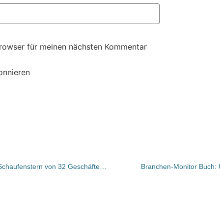
Browser für meinen nächsten Kommentar
onnieren
Test in Oldenburg: Per QR-Code in Schaufenstern von 32 Geschäften einkaufen und nach Hause liefern lassen
Branchen-Monitor Buch: U