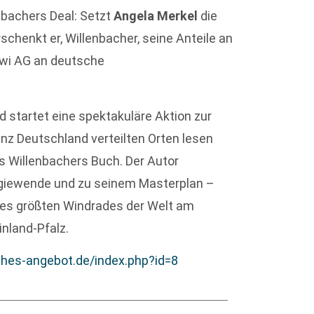
enbachers Deal: Setzt
Angela Merkel
die
chenkt er, Willenbacher, seine Anteile an
wi AG an deutsche
d startet eine spektakuläre Aktion zur
anz Deutschland verteilten Orten lesen
s Willenbachers Buch. Der Autor
rgiewende und zu seinem Masterplan –
 des größten Windrades der Welt am
nland-Pfalz.
ches-angebot.de/index.php?id=8