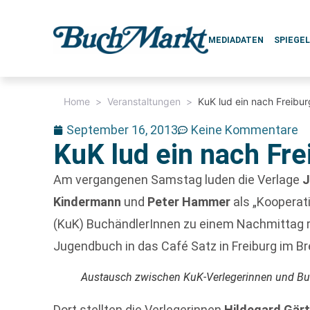
MEDIADATEN
SPIEGE
Home
>
Veranstaltungen
>
KuK lud ein nach Freibur
September 16, 2013
Keine Kommentare
KuK lud ein nach Fre
Am vergangenen Samstag luden die Verlage
J
Kindermann
und
Peter Hammer
als „Kooperat
(KuK) BuchändlerInnen zu einem Nachmittag 
Jugendbuch in das Café Satz in Freiburg im Br
Austausch zwischen KuK-Verlegerinnen und B
Dort stellten die Verlegerinnen
Hildegard Gärt