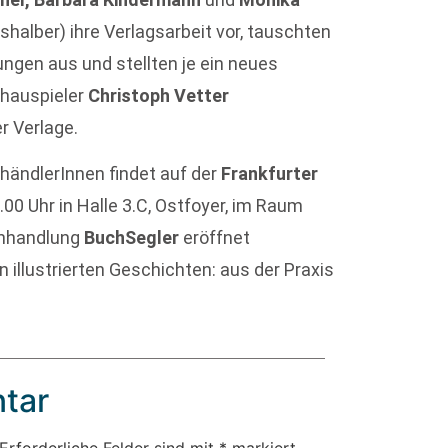
tshalber) ihre Verlagsarbeit vor, tauschten
ngen aus und stellten je ein neues
chauspieler
Christoph Vetter
r Verlage.
ändlerInnen findet auf der
Frankfurter
00 Uhr in Halle 3.C, Ostfoyer, im Raum
chhandlung
BuchSegler
eröffnet
illustrierten Geschichten: aus der Praxis
tar
Erforderliche Felder sind mit
*
markiert