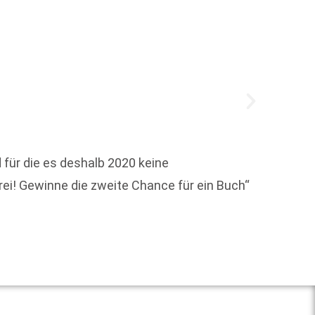
Zebral
 für die es deshalb 2020 keine
Markte
rei! Gewinne die zweite Chance für ein Buch“
der We
Weit