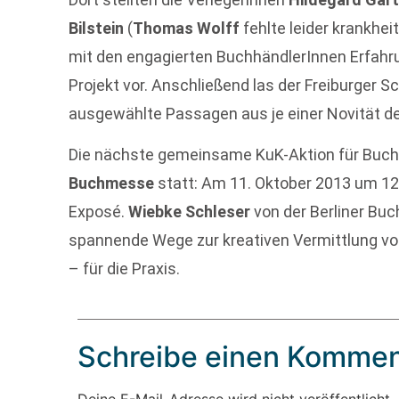
Bilstein
(
Thomas Wolff
fehlte leider krankhei
mit den engagierten BuchhändlerInnen Erfahru
Projekt vor. Anschließend las der Freiburger S
ausgewählte Passagen aus je einer Novität de
Die nächste gemeinsame KuK-Aktion für Buchh
Buchmesse
statt: Am 11. Oktober 2013 um 12.
Exposé.
Wiebke Schleser
von der Berliner Bu
spannende Wege zur kreativen Vermittlung von 
– für die Praxis.
Schreibe einen Kommen
Deine E-Mail-Adresse wird nicht veröffentlicht.