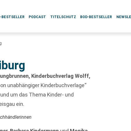
L-BESTSELLER
PODCAST
TITELSCHUTZ
BOD-BESTSELLER
NEWSL
g
iburg
ungbrunnen, Kinderbuchverlag Wolff,
ion unabhängiger Kinderbuchverlage“
rund um das Thema Kinder- und
eisgau ein.
uchhändlerinnen
ner, Barbara Kindermann
und
Monika