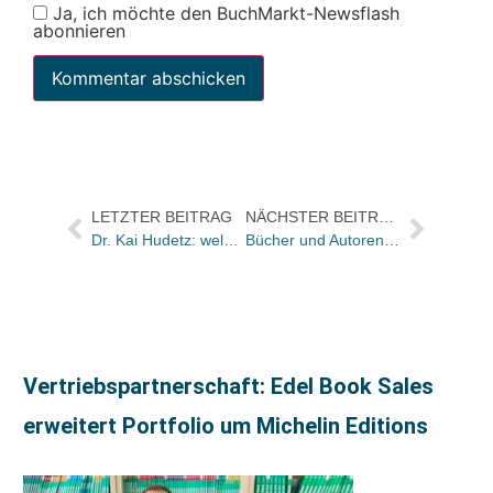
Ja, ich möchte den BuchMarkt-Newsflash
abonnieren
LETZTER BEITRAG
NÄCHSTER BEITRAG
Dr. Kai Hudetz: welche Rezepte hat die Handelsforschung für eine sichere Zukunft des unabhängigen Buchhandels?
Bücher und Autoren heute in den Feuilletons – und das „sensationelle, betörende, melancholische Alterswerk“
Vertriebspartnerschaft: Edel Book Sales
erweitert Portfolio um Michelin Editions