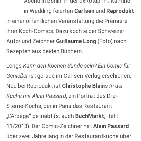
Abend in Berlin: In der ExRotaprint-Kantine
in Wedding feierten
Carlsen
und
Reprodukt
in einer öffentlichen Veranstaltung die Premiere
ihrer Koch-Comics. Dazu kochte der Schweizer
Autor und Zeichner
Guillaume Long
(Foto) nach
Rezepten aus beiden Büchern.
Longs
Kann den Kochen Sünde sein? Ein Comic für
Genießer
ist gerade im Carlsen Verlag erschienen.
Neu bei Reprodukt ist
Christophe Blain
s
In der
Küche mit Alain Passard
, ein Porträt des Drei-
Sterne-Kochs, der in Paris das Restaurant
„L’Arpège“ betreibt (s. auch
BuchMarkt
, Heft
11/2013). Der Comic-Zeichner hat
Alain Passard
über zwei Jahre lang in der Restaurantküche über