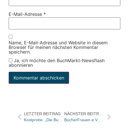
E-Mail-Adresse
*
Name, E-Mail-Adresse und Website in diesem
Browser für meinen nächsten Kommentar
speichern.
Ja, ich möchte den BuchMarkt-Newsflash
abonnieren
LETZTER BEITRAG
NÄCHSTER BEITRAG
Kostprobe: „Die Buchhandlungen des Jahres“ im BuchMarkt-Novemberheft
BücherFrauen e.V.: Jahrestagung vom 15. – 17. November in Hamburg zum Thema Urheberrecht