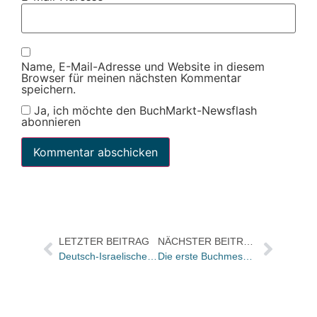
Name, E-Mail-Adresse und Website in diesem
Browser für meinen nächsten Kommentar
speichern.
Ja, ich möchte den BuchMarkt-Newsflash
abonnieren
LETZTER BEITRAG
NÄCHSTER BEITRAG
Deutsch-Israelische Literaturtage vom 5. bis zum 13. April
Die erste Buchmesse Rheinland-Pfalz findet vom 16.-18. Mai in Mainz statt