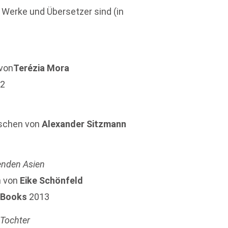
, Werke und Übersetzer sind (in
 von
Terézia Mora
2
ischen von
Alexander Sitzmann
enden Asien
n von
Eike Schönfeld
 Books
2013
 Tochter