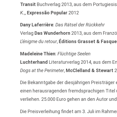
Transit
Buchverlag 2013, aus dem Portugiesi
K.,
,
Expressão Popular
2012
Dany Laferrière
:
Das Rätsel der Rückkehr
Verlag
Das Wunderhorn
2013, aus dem Franz
L’énigme du retour
,
Éditions Grasset & Fasque
Madeleine Thien
:
Flüchtige Seelen
Luchterhand
Literaturverlag 2014, aus dem E
Dogs at the Perimeter
,
McClelland & Stewart
2
Die Bekanntgabe der diesjährigen Preisträger er
einen herausragenden fremdsprachigen Titel
verliehen. 25.000 Euro gehen an den Autor und
Die Preisverleihung findet am 3. Juli im Rahm