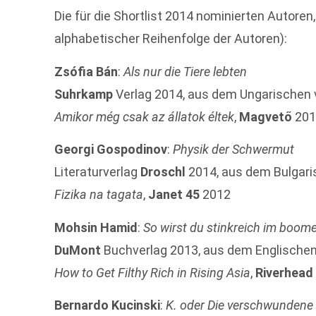
Die für die Shortlist 2014 nominierten Autoren
alphabetischer Reihenfolge der Autoren):
Zsófia Bán
:
Als nur die Tiere lebten
Suhrkamp
Verlag 2014, aus dem Ungarischen
Amikor még csak az állatok éltek
,
Magvető
201
Georgi Gospodinov
:
Physik der Schwermut
Literaturverlag
Droschl
2014, aus dem Bulgar
Fizika na tagata
,
Janet 45
2012
Mohsin Hamid
:
So wirst du stinkreich im boom
DuMont
Buchverlag 2013, aus dem Englische
How to Get Filthy Rich in Rising Asia
,
Riverhead
Bernardo Kucinski
:
K. oder Die verschwundene