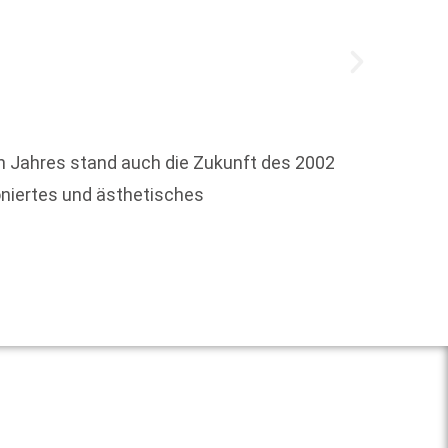
 Jahres stand auch die Zukunft des 2002
Am 15.
ioniertes und ästhetisches
den Be
Weit