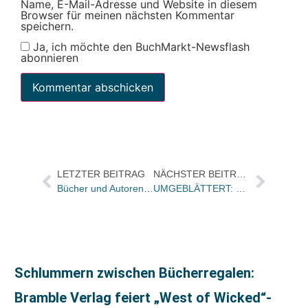
Name, E-Mail-Adresse und Website in diesem
Browser für meinen nächsten Kommentar
speichern.
Ja, ich möchte den BuchMarkt-Newsflash
abonnieren
LETZTER BEITRAG
NÄCHSTER BEITRAG
Bücher und Autoren heute in den Feuilletons von FAS und WamS – und ein Notenbuch mit „Etikettenschwindel“
UMGEBLÄTTERT: Bücher und Autoren heute in den Feuilletons – und Wagenbach feierte den 50.
Schlummern zwischen Bücherregalen:
Bramble Verlag feiert „West of Wicked“-