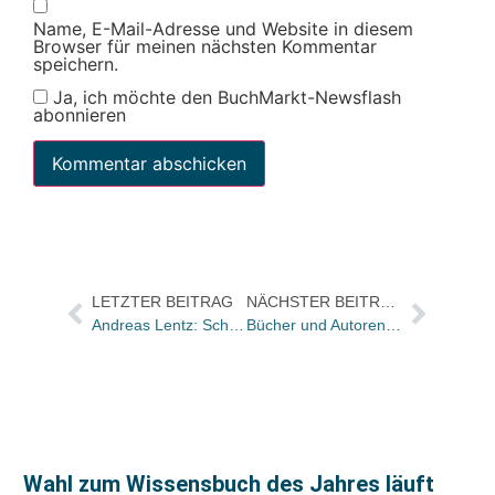
Name, E-Mail-Adresse und Website in diesem
Browser für meinen nächsten Kommentar
speichern.
Ja, ich möchte den BuchMarkt-Newsflash
abonnieren
LETZTER BEITRAG
NÄCHSTER BEITRAG
Andreas Lentz: Schließen Sie die Rabattschere!
Bücher und Autoren heute in den Feuilletons von FAS und WamS – und die FAS mit Lesetipps der RedakteurInnen und die Sehnsucht nach Eselsohren
Wahl zum Wissensbuch des Jahres läuft