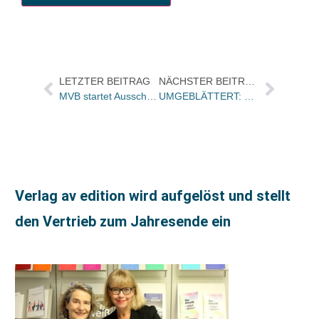
LETZTER BEITRAG
NÄCHSTER BEITRAG
MVB startet Ausschreibung für Titelinformationssystem und digitale Vorschau / Thema auch im kommenden BuchMarkt-Heft
UMGEBLÄTTERT: Bücher und Autoren heute in den Feuilletons – und heute wäre Wedekind 150 Jahre alt geworden
Verlag av edition wird aufgelöst und stellt
den Vertrieb zum Jahresende ein