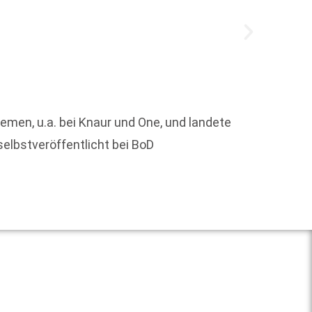
Am 8. 
Sternb
hemen, u.a. bei Knaur und One, und landete
zahlre
selbstveröffentlicht bei BoD
Weit