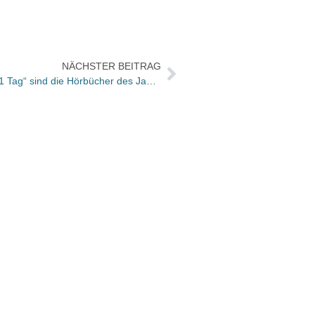
NÄCHSTER BEITRAG
hr2: „Ans Ende kommen“ und „Nur 1 Tag“ sind die Hörbücher des Jahres 2014
Büche