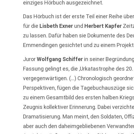
einziges Hörbuch ausgezeichnet.
Das Hörbuch ist der erste Teil einer Reihe übe
für die
Lisbeth Exner
und
Herbert Kapfer
Zeit
zu lassen. Dafür haben sie Dokumente des D
Emmendingen gesichtet und zu einem Projek
Juror
Wolfgang Schiffer
in seiner Begründung
Fassung gelingt es, die ‚Urkatastrophe des 20.
vergegenwärtigen. (…) Chronologisch geordne
Perspektiven, fügen die Tagebuchauszüge sich z
zu einem Gesamtbild des ersten halben Kriegs
Zeugnis kollektiver Erinnerung. Dabei verzicht
Dramatisierung. Man meint, den Soldaten, Off
aber auch den daheimgebliebenen Verwandten 