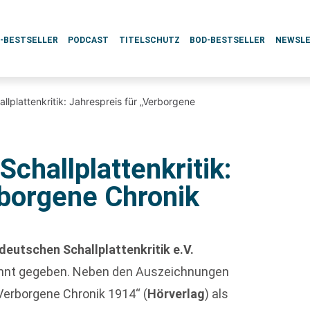
L-BESTSELLER
PODCAST
TITELSCHUTZ
BOD-BESTSELLER
NEWSL
llplattenkritik: Jahrespreis für „Verborgene
challplattenkritik:
rborgene Chronik
deutschen Schallplattenkritik e.V.
annt gegeben. Neben den Auszeichnungen
Verborgene Chronik 1914“ (
Hörverlag
) als