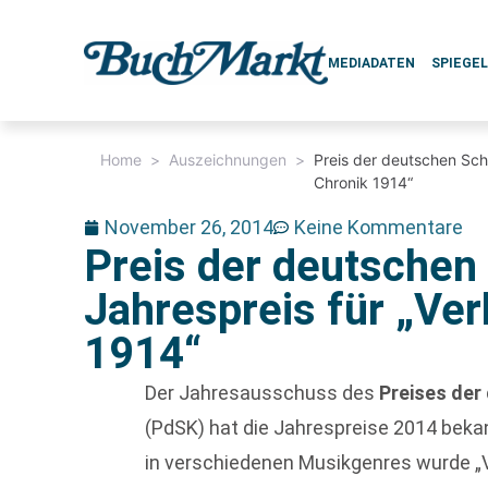
MEDIADATEN
SPIEGE
Home
>
Auszeichnungen
>
Preis der deutschen Scha
Chronik 1914“
November 26, 2014
Keine Kommentare
Preis der deutschen S
Jahrespreis für „Ve
1914“
Der Jahresausschuss des
Preises der 
(PdSK) hat die Jahrespreise 2014 bek
in verschiedenen Musikgenres wurde „