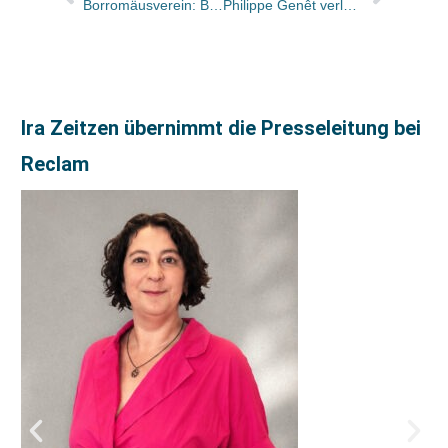
Borromäusverein: Bücher des Monats sind „Das achte Leben (Für Brilka)“ und „Das Ende der Ozeane“
Philippe Genêt verlässt den Börsenverein
Ira Zeitzen übernimmt die Presseleitung bei
Reclam