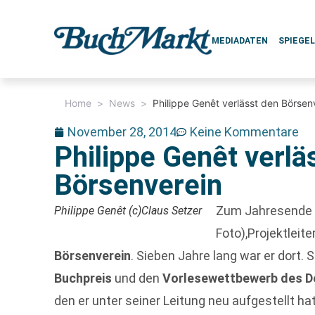
MEDIADATEN
SPIEGE
Home
>
News
>
Philippe Genêt verlässt den Börsen
November 28, 2014
Keine Kommentare
Philippe Genêt verlä
Börsenverein
Zum Jahresende 
Philippe Genêt (c)Claus Setzer
Foto),Projektleit
Börsenverein
. Sieben Jahre lang war er dort. 
Buchpreis
und den
Vorlesewettbewerb des D
den er unter seiner Leitung neu aufgestellt 