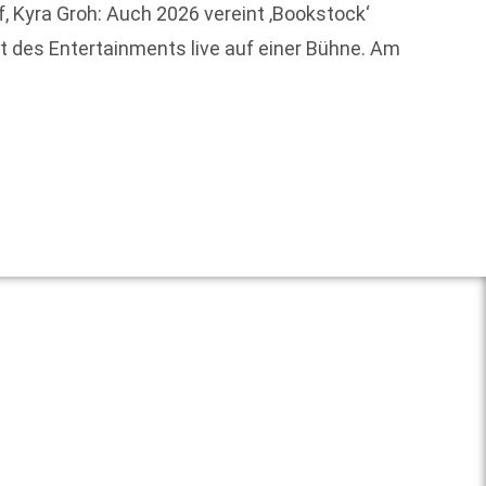
rf, Kyra Groh: Auch 2026 vereint ‚Bookstock‘
Die 25
t des Entertainments live auf einer Bühne. Am
Savigny
Jahres
Weit