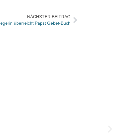
NÄCHSTER BEITRAG
rlegerin überreicht Papst Gebet-Buch
Die S