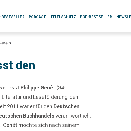
L-BESTSELLER
PODCAST
TITELSCHUTZ
BOD-BESTSELLER
NEWSL
verein
sst den
verlässt
Philippe Genêt
(34-
er Literatur und Leseförderung, den
Seit 2011 war er für den
Deutschen
eutschen Buchhandels
verantwortlich,
hat. Genêt möchte sich nach seinem