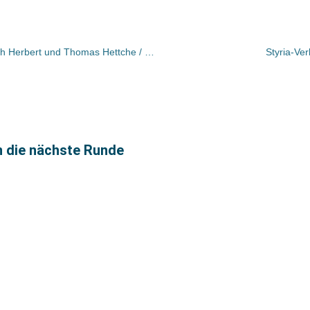
Bayerischer Buchpreis 2014 an Ulrich Herbert und Thomas Hettche / Silvia Bovenschen wird für ihr Lebenswerk geehrt
Styria-Ve
n die nächste Runde