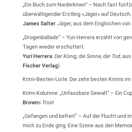
„Ein Buch zum Niederknien“ – Nach fast fünfz
überwältigender Erstling »Jäger« auf Deutsch
James Salter
:
Jäger
, aus dem Englischen von
„Drogenballade“ – Yuri Herrera erzählt von ge
Tagen wieder erschüttert.
Yuri Herrera
:
Der König, die Sonne, der Tod
, au
Fischer Verlag
)
Krimi-Besten-Liste: Die zehn besten Krimis i
Krimi-Kolumne: „Unfassbare Gewalt“ – Ein Cop
Brown
s
Trost
„Gefangen und befreit“ – Auf der Flucht und i
mich zu Ende ging. Eine Szene aus den Memoi