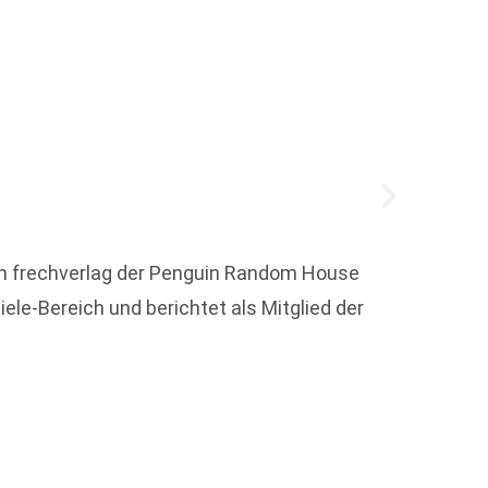
 im frechverlag der Penguin Random House
Um die
le-Bereich und berichtet als Mitglied der
Karibik
Weit