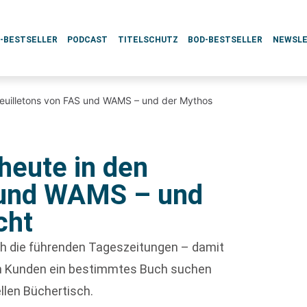
L-BESTSELLER
PODCAST
TITELSCHUTZ
BOD-BESTSELLER
NEWSL
Feuilletons von FAS und WAMS – und der Mythos
heute in den
S und WAMS – und
cht
rch die führenden Tageszeitungen – damit
enn Kunden ein bestimmtes Buch suchen
ellen Büchertisch.