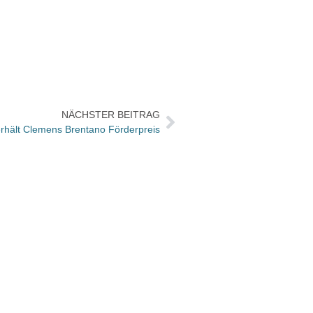
NÄCHSTER BEITRAG
rhält Clemens Brentano Förderpreis
Die B