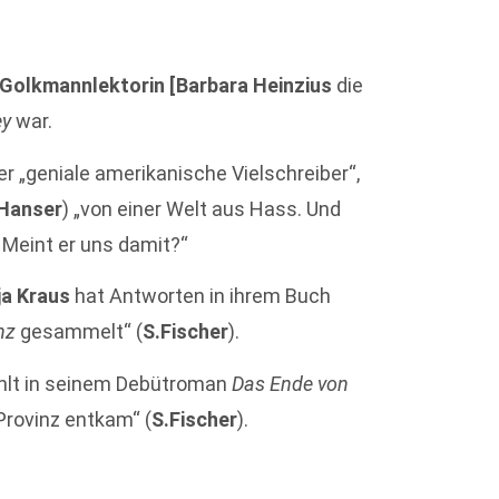
Golkmannlektorin [Barbara Heinzius
die
ey
war.
der „geniale amerikanische Vielschreiber“,
Hanser
) „von einer Welt aus Hass. Und
 Meint er uns damit?“
ja Kraus
hat Antworten in ihrem Buch
nz
gesammelt“ (
S.Fischer
).
hlt in seinem Debütroman
Das Ende von
 Provinz entkam“ (
S.Fischer
).