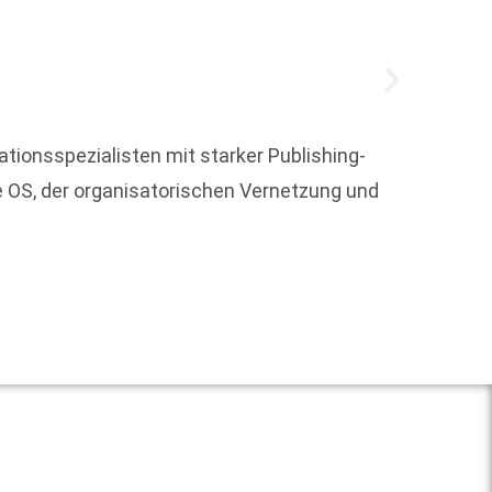
tionsspezialisten mit starker Publishing-
Der mi
re OS, der organisatorischen Vernetzung und
in Köl
Preis i
Weit