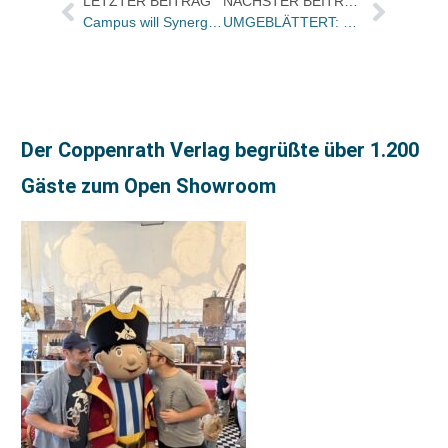
LETZTER BEITRAG
NÄCHSTER BEITRAG
Campus will Synergien nutzen: Dr. Judith Wilke-Primavesi künftig alleinige Programmchefin / Dr. Olaf Meier freigestellt
UMGEBLÄTTERT: Bücher und Autoren am SAMSTAG in den Feuilletons – und ein „Hörbuch pur“
Der Coppenrath Verlag begrüßte über 1.200
Gäste zum Open Showroom