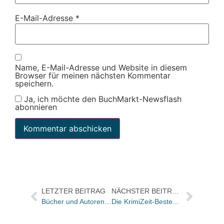
E-Mail-Adresse
*
Name, E-Mail-Adresse und Website in diesem
Browser für meinen nächsten Kommentar
speichern.
Ja, ich möchte den BuchMarkt-Newsflash
abonnieren
LETZTER BEITRAG
NÄCHSTER BEITRAG
Bücher und Autoren am DONNERSTAG in den Feuilletons – und zweimal der Untergang der Lusitania
Die KrimiZeit-Bestenliste Mai – hier zum Ausdrucken