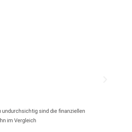
Büche
 undurchsichtig sind die finanziellen
Um die
ohn im Vergleich