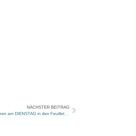
NÄCHSTER BEITRAG
UMGEBLÄTTERT: Bücher und Autoren am DIENSTAG in den Feuilletons – und Berufswunsch: Dichter