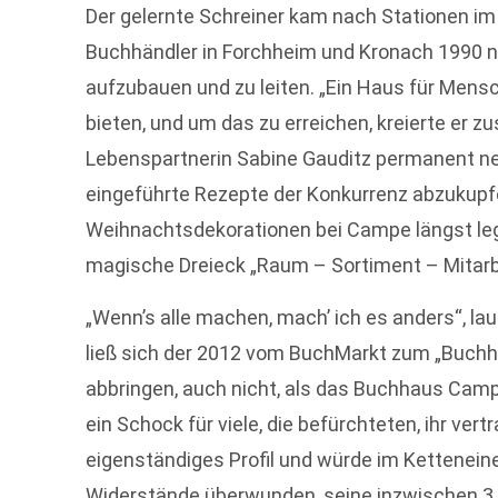
Der gelernte Schreiner kam nach Stationen im
Buchhändler in Forchheim und Kronach 1990
aufzubauen und zu leiten. „Ein Haus für Mensch
bieten, und um das zu erreichen, kreierte er 
Lebenspartnerin Sabine Gauditz permanent neu
eingeführte Rezepte der Konkurrenz abzukupfe
Weihnachtsdekorationen bei Campe längst lege
magische Dreieck „Raum – Sortiment – Mitarbe
„Wenn’s alle machen, mach’ ich es anders“, l
ließ sich der 2012 vom BuchMarkt zum „Buchh
abbringen, auch nicht, als das Buchhaus Camp
ein Schock für viele, die befürchteten, ihr ver
eigenständiges Profil und würde im Ketteneine
Widerstände überwunden, seine inzwischen 