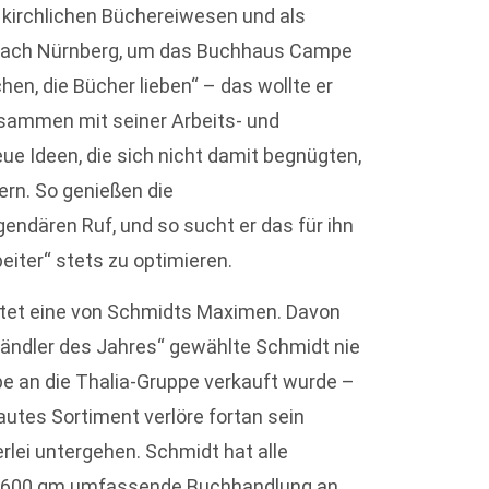
 kirchlichen Büchereiwesen und als
 nach Nürnberg, um das Buchhaus Campe
en, die Bücher lieben“ – das wollte er
zusammen mit seiner Arbeits- und
e Ideen, die sich nicht damit begnügten,
rn. So genießen die
ndären Ruf, und so sucht er das für ihn
iter“ stets zu optimieren.
autet eine von Schmidts Maximen. Davon
ändler des Jahres“ gewählte Schmidt nie
e an die Thalia-Gruppe verkauft wurde –
trautes Sortiment verlöre fortan sein
rlei untergehen. Schmidt hat alle
3.600 qm umfassende Buchhandlung an