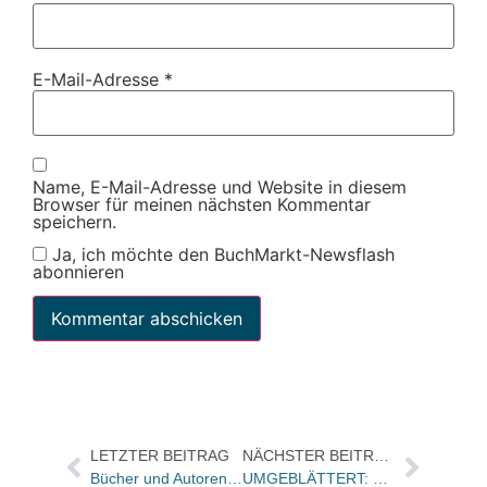
E-Mail-Adresse
*
Name, E-Mail-Adresse und Website in diesem
Browser für meinen nächsten Kommentar
speichern.
Ja, ich möchte den BuchMarkt-Newsflash
abonnieren
LETZTER BEITRAG
NÄCHSTER BEITRAG
Bücher und Autoren morgen im Feuilleton der „Frankfurter Allgemeinen Sonntagszeitung“
UMGEBLÄTTERT: Bücher und Autoren am SAMSTAG in den Feuilletons – und Gedichte von Rainer Werner Fassbinder und ein neuer Don Winslow