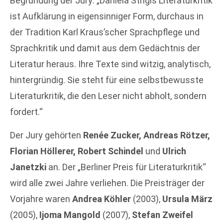
Begründung der Jury: „Daniela Strigls Literaturkritik
ist Aufklärung in eigensinniger Form, durchaus in
der Tradition Karl Kraus’scher Sprachpflege und
Sprachkritik und damit aus dem Gedächtnis der
Literatur heraus. Ihre Texte sind witzig, analytisch,
hintergründig. Sie steht für eine selbstbewusste
Literaturkritik, die den Leser nicht abholt, sondern
fordert.“
Der Jury gehörten
Renée Zucker, Andreas Rötzer,
Florian Höllerer, Robert Schindel
und
Ulrich
Janetzki
an. Der „Berliner Preis für Literaturkritik“
wird alle zwei Jahre verliehen. Die Preisträger der
Vorjahre waren
Andrea Köhler
(2003),
Ursula März
(2005),
Ijoma Mangold
(2007),
Stefan Zweifel