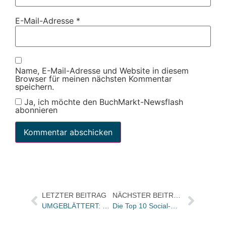
E-Mail-Adresse
*
Name, E-Mail-Adresse und Website in diesem
Browser für meinen nächsten Kommentar
speichern.
Ja, ich möchte den BuchMarkt-Newsflash
abonnieren
LETZTER BEITRAG
NÄCHSTER BEITRAG
UMGEBLÄTTERT: Bücher und Autoren am MITTWOCH in den Feuilletons – und ein „großer, erschütternder“ Roman
Die Top 10 Social-Media Trendcharts der KW 25