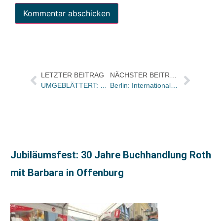
LETZTER BEITRAG
NÄCHSTER BEITRAG
UMGEBLÄTTERT: Bücher und Autoren am DONNERSTAG in den Feuilletons – und Freude über Rainald Goetz als neuem Büchner-Preisträger
Berlin: Internationaler Literaturpreis an Amos Oz und Mirjam Pressler verliehen
Jubiläumsfest: 30 Jahre Buchhandlung Roth
mit Barbara in Offenburg