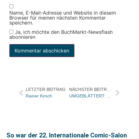
Name, E-Mail-Adresse und Website in diesem
Browser für meinen nächsten Kommentar
speichern.
Ja, ich möchte den BuchMarkt-Newsflash
abonnieren
LETZTER BEITRAG
NÄCHSTER BEITRAG
Rainer Kirsch
UMGEBLÄTTERT: Bücher und Autoren am SAMSTAG in den Feuilletons – und Kazuo Ishiguro „sprengt alle Gattungsgrenzen“ und „tausend Seiten Terrorpoesie“
So war der 22. Internationale Comic-Salon