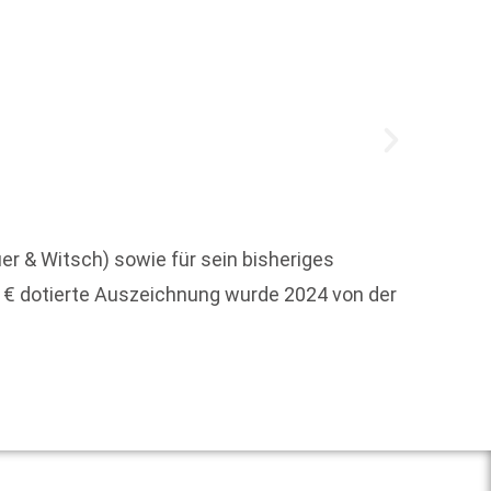
r & Witsch) sowie für sein bisheriges
Der Aut
 € dotierte Auszeichnung wurde 2024 von der
Kneseb
Weit