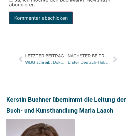
abonnieren
LETZTER BEITRAG
NÄCHSTER BEITRAG
WBG schreibt Doktoranden-Stipendium aus / Bewerbungsfrist: 31. Dezember
Erster Deutsch-Hebräischer Übersetzerpreis für Ruth Achlama, Nitza Ben-Ari und Yirmiyahu Yovel
Kerstin Buchner übernimmt die Leitung der
Buch- und Kunsthandlung Maria Laach