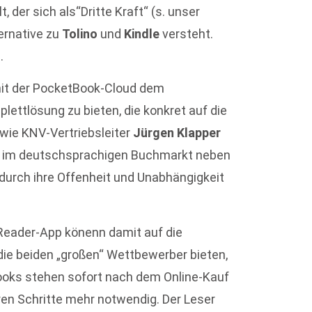
 der sich als“Dritte Kraft“ (s. unser
ternative zu
Tolino
und
Kindle
versteht.
.
 mit der PocketBook-Cloud dem
lettlösung zu bieten, die konkret auf die
 wie KNV-Vertriebsleiter
Jürgen Klapper
rm im deutschsprachigen Buchmarkt neben
r durch ihre Offenheit und Unabhängigkeit
Reader-App könenn damit auf die
die beiden „großen“ Wettbewerber bieten,
Books stehen sofort nach dem Online-Kauf
ren Schritte mehr notwendig. Der Leser