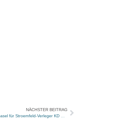
NÄCHSTER BEITRAG
Ehrendoktorwürde der Universität Basel für Stroemfeld-Verleger KD Wolff