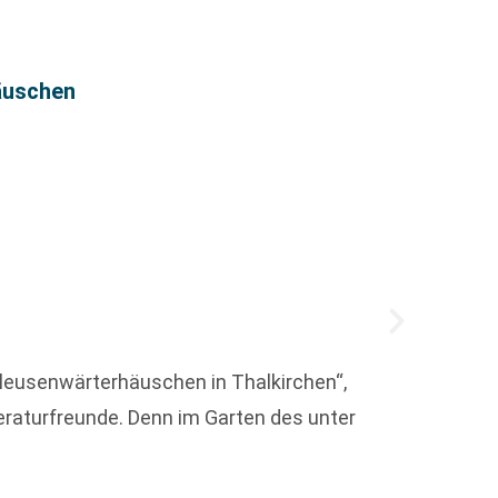
Chris
äuschen
hleusenwärterhäuschen in Thalkirchen“,
raturfreunde. Denn im Garten des unter
Christ