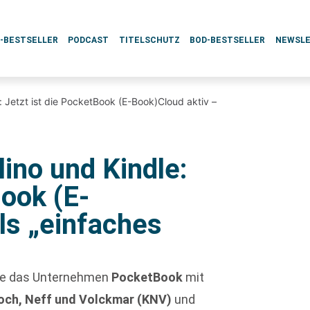
L-BESTSELLER
PODCAST
TITELSCHUTZ
BOD-BESTSELLER
NEWSL
e: Jetzt ist die PocketBook (E-Book)Cloud aktiv –
lino und Kindle:
Book (E-
ls „einfaches
te das Unternehmen
PocketBook
mit
ch, Neff und Volckmar (KNV)
und