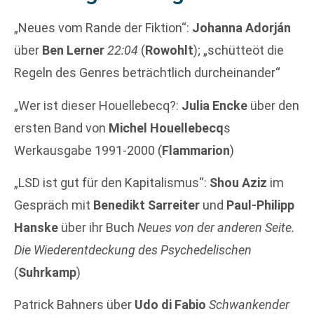
„Neues vom Rande der Fiktion“:
Johanna Adorján
über
Ben Lerner
22:04
(
Rowohlt
); „schütteöt die
Regeln des Genres beträchtlich durcheinander“
„Wer ist dieser Houellebecq?:
Julia Encke
über den
ersten Band von
Michel Houellebecq
s
Werkausgabe 1991-2000 (
Flammarion
)
„LSD ist gut für den Kapitalismus“:
Shou Aziz
im
Gespräch mit
Benedikt Sarreiter
und
Paul-Philipp
Hanske
über ihr Buch
Neues von der anderen Seite.
Die Wiederentdeckung des Psychedelischen
(
Suhrkamp
)
Patrick Bahners über
Udo di Fabio
Schwankender