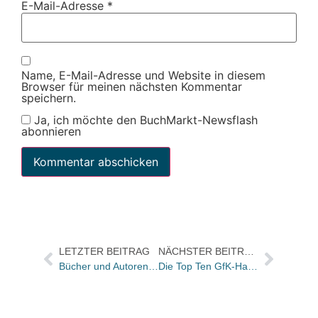
E-Mail-Adresse
*
Name, E-Mail-Adresse und Website in diesem
Browser für meinen nächsten Kommentar
speichern.
Ja, ich möchte den BuchMarkt-Newsflash
abonnieren
LETZTER BEITRAG
NÄCHSTER BEITRAG
Bücher und Autoren heute in den Feuilletons – und Spanien verschläft Cervantes-Jubiläum
Die Top Ten GfK-Hardcover-Charts Belletristik der KW 4