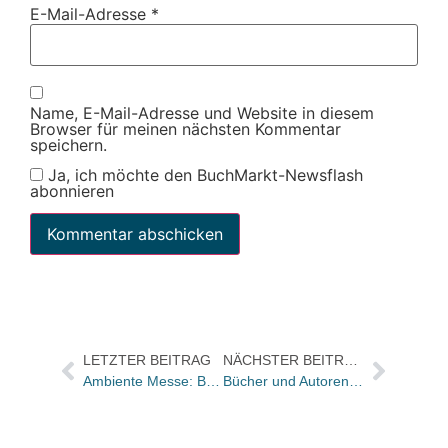
E-Mail-Adresse
*
Name, E-Mail-Adresse und Website in diesem
Browser für meinen nächsten Kommentar
speichern.
Ja, ich möchte den BuchMarkt-Newsflash
abonnieren
LETZTER BEITRAG
NÄCHSTER BEITRAG
Ambiente Messe: Buchpremiere für „Open Air – Das Festival – und Camping-Kochbuch“
Bücher und Autoren am MONTAG in den Feuilletons – und Beobachtungen einer Sprachpest