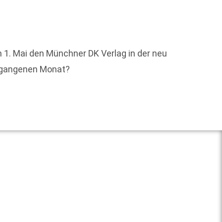
BuchMa
 1. Mai den Münchner DK Verlag in der neu
Buchbr
ergangenen Monat?
Perspe
Weit