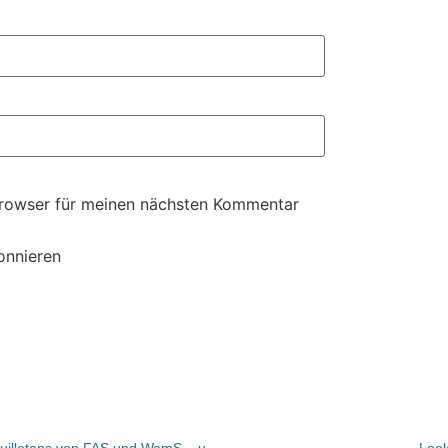
Browser für meinen nächsten Kommentar
onnieren
Bücher und Autoren heute in den Feuilletons von FAS und WamS – und Maxim Billers „Biografie“
Look