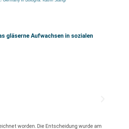
as gläserne Aufwachsen in sozialen
Verla
Mit ei
zeichnet worden. Die Entscheidung wurde am