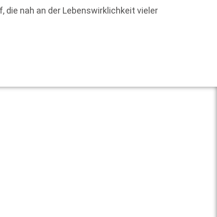
Floria
die nah an der Lebenswirklichkeit vieler
Weit