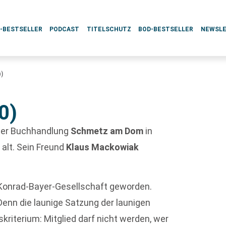
L-BESTSELLER
PODCAST
TITELSCHUTZ
BOD-BESTSELLER
NEWSL
0)
0)
 der Buchhandlung
Schmetz am Dom
in
 alt. Sein Freund
Klaus Mackowiak
r Konrad-Bayer-Gesellschaft geworden.
Denn die launige Satzung der launigen
riterium: Mitglied darf nicht werden, wer