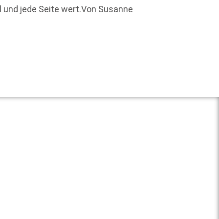
Welche
ll und jede Seite wert.Von Susanne
Kuh und
Weit