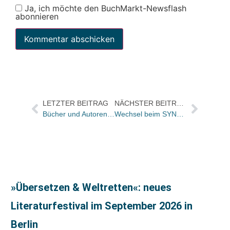
Ja, ich möchte den BuchMarkt-Newsflash
abonnieren
LETZTER BEITRAG
NÄCHSTER BEITRAG
Bücher und Autoren heute in den Feuilletons von FAS und WamS – und „ein Ringen um Fassung“
Wechsel beim SYNDIKAT: Jana Jürß folgt auf Elke Pistor
»Übersetzen & Weltretten«: neues
Literaturfestival im September 2026 in
Berlin