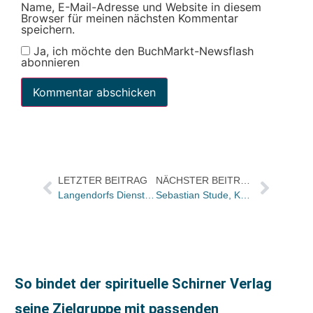
Name, E-Mail-Adresse und Website in diesem
Browser für meinen nächsten Kommentar
speichern.
Ja, ich möchte den BuchMarkt-Newsflash
abonnieren
LETZTER BEITRAG
NÄCHSTER BEITRAG
Langendorfs Dienst: Trotz Minus im Mai kein Grund zur Sorge
Sebastian Stude, Katharina Fabian und Lars Poeck neu bei epubli und neobooks
So bindet der spirituelle Schirner Verlag
seine Zielgruppe mit passenden