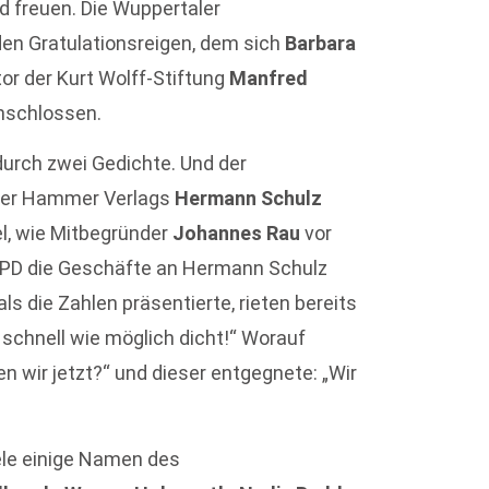
 freuen. Die Wuppertaler
en Gratulationsreigen, dem sich
Barbara
tor der Kurt Wolff-Stiftung
Manfred
schlossen.
urch zwei Gedichte. Und der
eter Hammer Verlags
Hermann Schulz
el, wie Mitbegründer
Johannes Rau
vor
 SPD die Geschäfte an Hermann Schulz
s die Zahlen präsentierte, rieten bereits
 schnell wie möglich dicht!“ Worauf
 wir jetzt?“ und dieser entgegnete: „Wir
ele einige Namen des