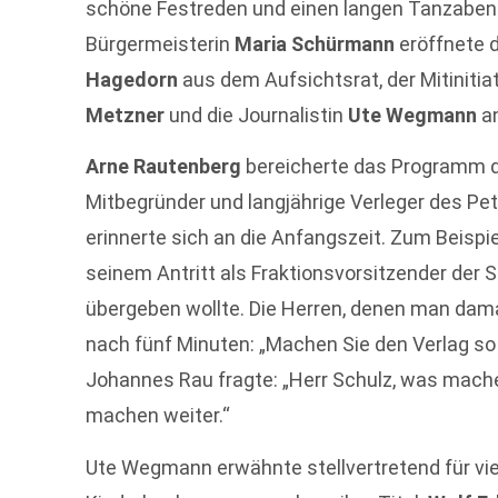
schöne Festreden und einen langen Tanzabend
Bürgermeisterin
Maria Schürmann
eröffnete d
Hagedorn
aus dem Aufsichtsrat, der Mitinitia
Metzner
und die Journalistin
Ute Wegmann
an
Arne Rautenberg
bereicherte das Programm d
Mitbegründer und langjährige Verleger des P
erinnerte sich an die Anfangszeit. Zum Beispi
seinem Antritt als Fraktionsvorsitzender der
übergeben wollte. Die Herren, denen man damal
nach fünf Minuten: „Machen Sie den Verlag so
Johannes Rau fragte: „Herr Schulz, was machen
machen weiter.“
Ute Wegmann erwähnte stellvertretend für vi