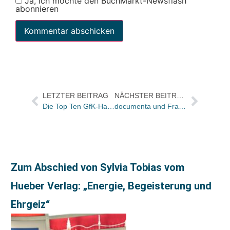
Ja, ich möchte den BuchMarkt-Newsflash
abonnieren
LETZTER BEITRAG
NÄCHSTER BEITRAG
Die Top Ten GfK-Hardcover-Charts Belletristik der KW 34
documenta und Frankfurter Buchmesse bitten um Bücherspenden für Parthenon of Books
Zum Abschied von Sylvia Tobias vom
Hueber Verlag: „Energie, Begeisterung und
Ehrgeiz“