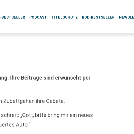
L-BESTSELLER
PODCAST
TITELSCHUTZ
BOD-BESTSELLER
NEWSL
g. Ihre Beiträge sind erwünscht per
em Zubettgehen ihre Gebete.
hreit: „Gott, bitte bring mir ein neues
uertes Auto.“