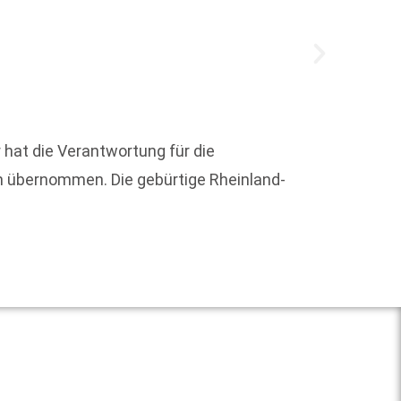
 hat die Verantwortung für die
Vor 35
h übernommen. Die gebürtige Rheinland-
verfolg
Weit