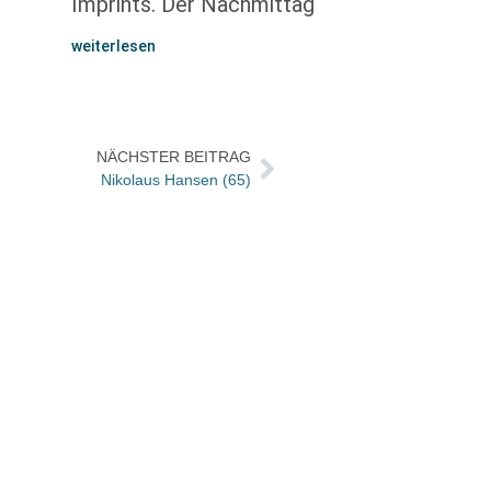
Imprints. Der Nachmittag
weiterlesen
NÄCHSTER BEITRAG
Nikolaus Hansen (65)
35 Ja