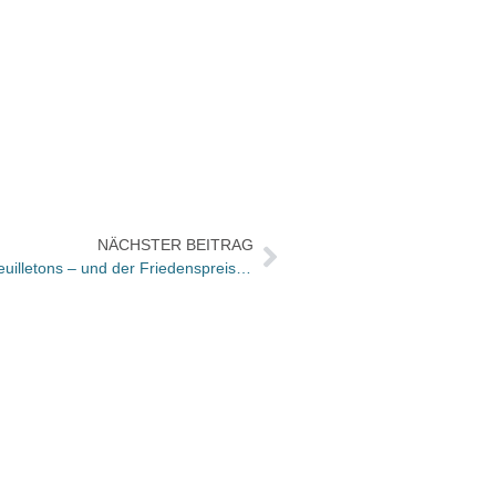
NÄCHSTER BEITRAG
Bücher und Autoren heute in den Feuilletons – und der Friedenspreis an Carolin Emcke
Verlag