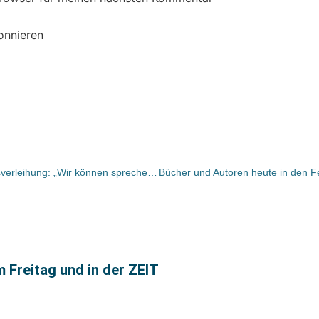
onnieren
Carolin Emcke bei der Friedenspreisverleihung: „Wir können sprechen und handeln“
m Freitag und in der ZEIT