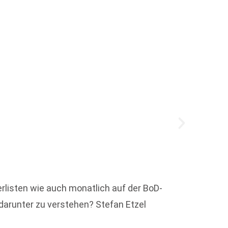
Vorgeb
Welche
rlisten wie auch monatlich auf der BoD-
 darunter zu verstehen? Stefan Etzel
Weit