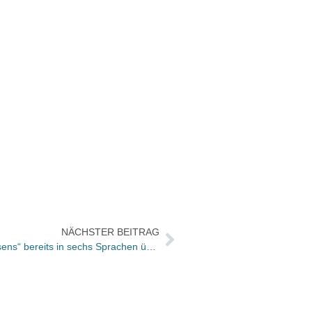
NÄCHSTER BEITRAG
Maja Haderlaps „Engel des Vergessens“ bereits in sechs Sprachen übersetzt