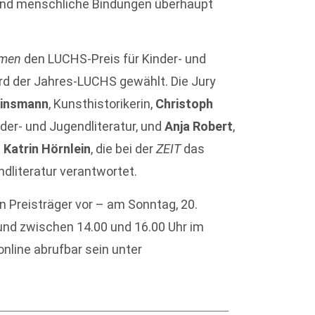
sind menschliche Bindungen überhaupt
emen
den LUCHS-Preis für Kinder- und
rd der Jahres-LUCHS gewählt. Die Jury
Linsmann
, Kunsthistorikerin,
Christoph
inder- und Jugendliteratur, und
Anja Robert
,
t
Katrin Hörnlein
, die bei der
ZEIT
das
dliteratur verantwortet.
n Preisträger vor – am Sonntag, 20.
nd zwischen 14.00 und 16.00 Uhr im
line abrufbar sein unter