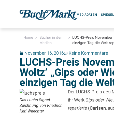
MEDIADATEN
SPIEGE
Home
>
Bücher in den
>
LUCHS-Preis November fü
Medien
einzigen Tag die Welt rep
November 16, 2016
Keine Kommentare
LUCHS-Preis Novemb
Woltz’ „Gips oder Wi
einzigen Tag die Wel
Der LUCHS-Preis des
ihr Werk
Gips oder Wie 
Das Luchs-Signet:
Zeichnung von Friedrich
reparierte
(
Carlsen
, a
Karl Waechter