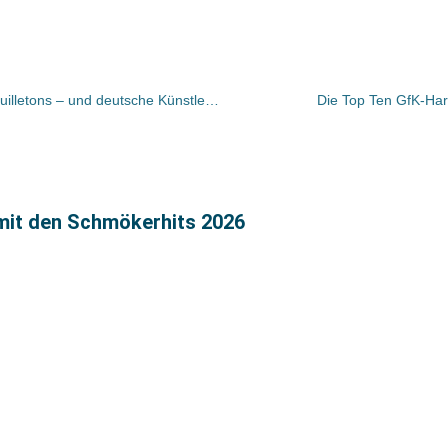
Bücher und Autoren heute in den Feuilletons – und deutsche Künstler im Exil
Die Top Ten GfK-Hard
 mit den Schmökerhits 2026