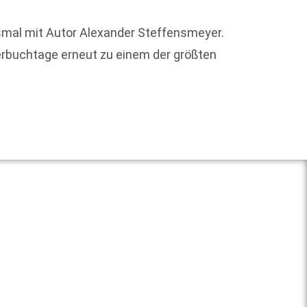
esmal mit Autor Alexander Steffensmeyer.
Die le
erbuchtage erneut zu einem der größten
völlig
offenle
Weit