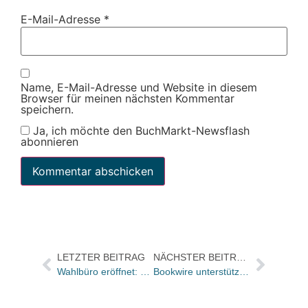
E-Mail-Adresse
*
Name, E-Mail-Adresse und Website in diesem
Browser für meinen nächsten Kommentar
speichern.
Ja, ich möchte den BuchMarkt-Newsflash
abonnieren
LETZTER BEITRAG
NÄCHSTER BEITRAG
Wahlbüro eröffnet: Wo sind die Spitzen-Verkäufer – Wer gewinnt den 14. SALES AWARD?
Bookwire unterstützt Random House beim internationalen Vertrieb des E-Book-Katalogs