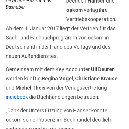
beenden
Hanser
und
Uli Deurer – © Thomas
Dashuber
oekom
verlag ihre
Vertriebskooperation.
Ab dem 1. Januar 2017 liegt der Vertrieb für das
Sach- und Fachbuchprogramm von oekom in
Deutschland in der Hand des Verlags und des
neuen Außendienstes.
Gemeinsam mit dem Key Accounter
Uli Deurer
werden künftig
Regina Vogel
,
Christiane Krause
und
Michel Theis
von der Verlagsvertretung
indiebook
die Buchhandlungen betreuen.
„Dank der Unterstützung von Hanser konnte
oekom seine Präsenz im Buchhandel deutlich
verbessern und ist mit seinen