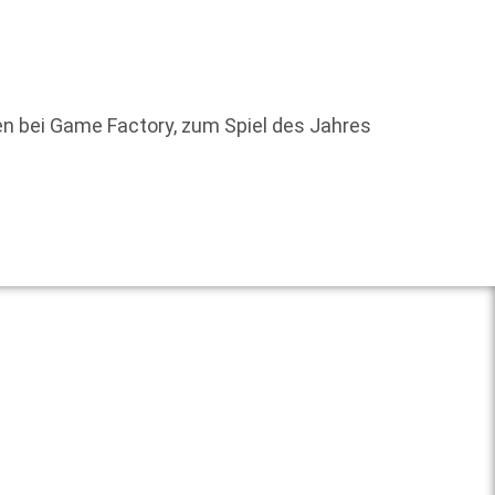
Mit de
gegrün
nen bei Game Factory, zum Spiel des Jahres
Weit