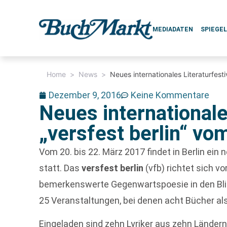
MEDIADATEN
SPIEGE
Home
>
News
>
Neues internationales Literaturfesti
Dezember 9, 2016
Keine Kommentare
Neues internationale
„versfest berlin“ vo
Vom 20. bis 22. März 2017 findet in Berlin ein 
statt. Das
versfest berlin
(vfb) richtet sich v
bemerkenswerte Gegenwartspoesie in den Bl
25 Veranstaltungen, bei denen acht Bücher al
Eingeladen sind zehn Lyriker aus zehn Ländern