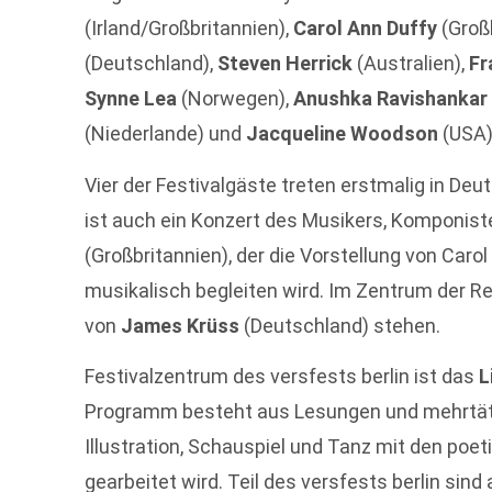
(Irland/Großbritannien),
Carol Ann Duffy
(Groß
(Deutschland),
Steven Herrick
(Australien),
Fr
Synne Lea
(Norwegen),
Anushka Ravishanka
(Niederlande) und
Jacqueline Woodson
(USA)
Vier der Festivalgäste treten erstmalig in De
ist auch ein Konzert des Musikers, Komponis
(Großbritannien), der die Vorstellung von Car
musikalisch begleiten wird. Im Zentrum der Ret
von
James Krüss
(Deutschland) stehen.
Festivalzentrum des versfests berlin ist das
L
Programm besteht aus Lesungen und mehrtäti
Illustration, Schauspiel und Tanz mit den poe
gearbeitet wird. Teil des versfests berlin si