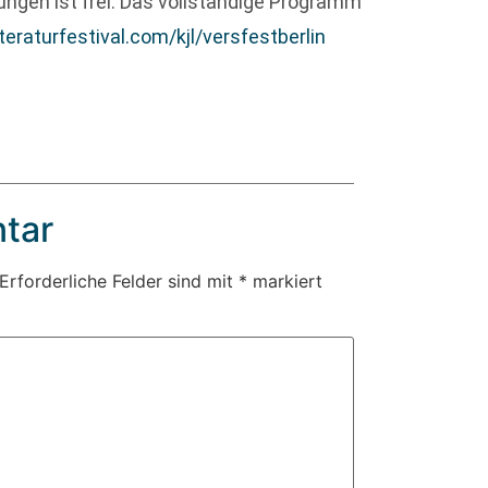
tungen ist frei. Das vollständige Programm
teraturfestival.com/kjl/versfestberlin
tar
Erforderliche Felder sind mit
*
markiert