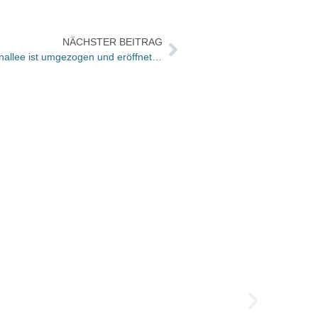
NÄCHSTER BEITRAG
Berlin: Die Buchbox in der Kastanienallee ist umgezogen und eröffnet die Lovestory of Berlin
Der gu