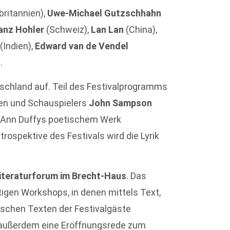
britannien),
Uwe-Michael Gutzschhahn
anz Hohler
(Schweiz),
Lan Lan
(China),
r
(Indien),
Edward van de Vendel
.
utschland auf. Teil des Festivalprogramms
ten und Schauspielers
John Sampson
ol Ann Duffys poetischem Werk
rospektive des Festivals wird die Lyrik
iteraturforum im Brecht-Haus
. Das
gen Workshops, in denen mittels Text,
tischen Texten der Festivalgäste
nd außerdem eine Eröffnungsrede zum