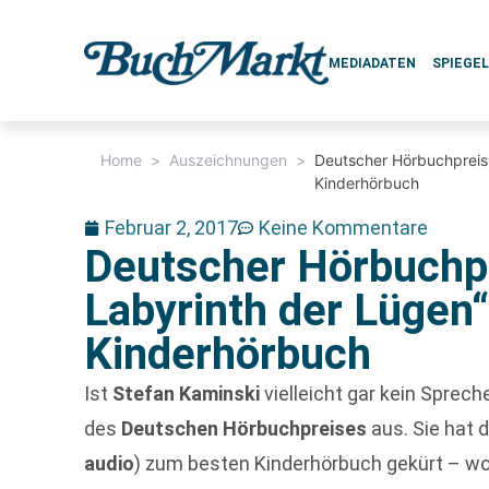
MEDIADATEN
SPIEGE
Home
>
Auszeichnungen
>
Deutscher Hörbuchpreis 
Kinderhörbuch
Februar 2, 2017
Keine Kommentare
Deutscher Hörbuchpr
Labyrinth der Lügen“
Kinderhörbuch
Ist
Stefan Kaminski
vielleicht gar kein Sprech
des
Deutschen Hörbuchpreises
aus. Sie hat 
audio
) zum besten Kinderhörbuch gekürt – w