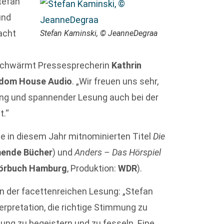
tefan
und
acht
Stefan Kaminski, © JeanneDegraa
e
, schwärmt Pressesprecherin
Kathrin
dom House Audio
. „Wir freuen uns sehr,
ung und spannender Lesung auch bei der
t.“
ie in diesem Jahr mitnominierten Titel
Die
ende Bücher
) und
Anders – Das Hörspiel
 Hörbuch Hamburg
, Produktion:
WDR
).
n der facettenreichen Lesung: „Stefan
erpretation, die richtige Stimmung zu
lung zu begeistern und zu fesseln. Eine