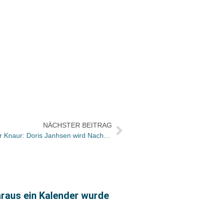
NÄCHSTER BEITRAG
Wechsel an der Spitze von Droemer Knaur: Doris Janhsen wird Nachfolgerin von Hans-Peter Übleis
Christ
raus ein Kalender wurde