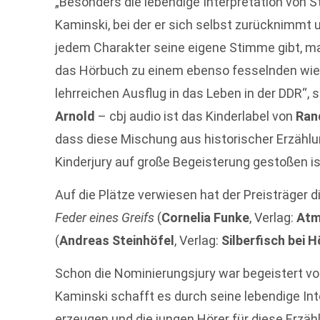
„Besonders die lebendige Interpretation von S
Kaminski, bei der er sich selbst zurücknimmt 
jedem Charakter seine eigene Stimme gibt, m
das Hörbuch zu einem ebenso fesselnden wi
lehrreichen Ausflug in das Leben in der DDR“
Arnold
– cbj audio ist das Kinderlabel von
Ran
dass diese Mischung aus historischer Erzähl
Kinderjury auf große Begeisterung gestoßen is
Auf die Plätze verwiesen hat der Preisträger d
Feder eines Greifs
(
Cornelia Funke
, Verlag:
Atm
(
Andreas Steinhöfel
, Verlag:
Silberfisch bei
Schon die Nominierungsjury war begeistert vo
Kaminski schafft es durch seine lebendige Int
erzeugen und die jungen Hörer für diese Erzäh