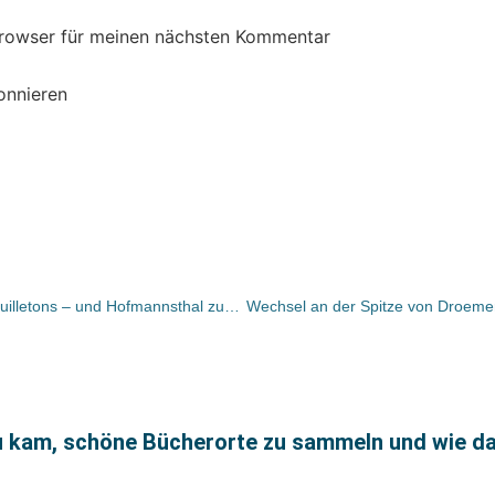
Browser für meinen nächsten Kommentar
onnieren
Bücher und Autoren heute in den Feuilletons – und Hofmannsthal zum Wiederentdecken
 kam, schöne Bücherorte zu sammeln und wie da