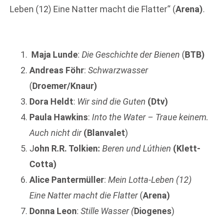
Leben (12) Eine Natter macht die Flatter“ (
Arena)
.
Maja Lunde
:
Die Geschichte der Bienen
(
BTB)
Andreas Föhr
:
Schwarzwasser
(
Droemer/Knaur)
Dora Heldt
:
Wir sind die Guten
(Dtv)
Paula Hawkins
:
Into the Water – Traue keinem.
Auch nicht dir
(Blanvalet
)
J
ohn R.R. Tolkien:
Beren und Lúthien
(Klett-
Cotta)
Alice Pantermüller
:
Mein Lotta-Leben (12)
Eine Natter macht die Flatter
(
Arena)
Donna Leon
:
Stille Wasser (
Diogenes
)