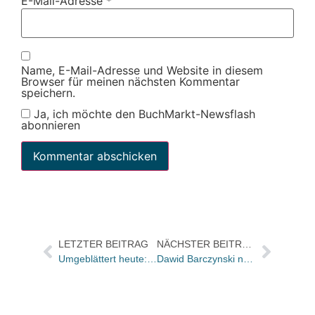
E-Mail-Adresse
*
Name, E-Mail-Adresse und Website in diesem
Browser für meinen nächsten Kommentar
speichern.
Ja, ich möchte den BuchMarkt-Newsflash
abonnieren
LETZTER BEITRAG
NÄCHSTER BEITRAG
Umgeblättert heute: Die Geschichte des Konsums vom 15. Jahrhundert bis heute
Dawid Barczynski neuer Programmleiter des Lauinger Verlags