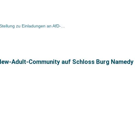
Initiatoren des Vorlesetags nehmen Stellung zu Einladungen an AfD-Mitglieder
ie New-Adult-Community auf Schloss Burg Named