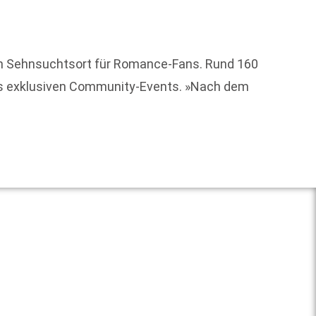
Welche
en Sehnsuchtsort für Romance-Fans. Rund 160
Kuh und
des exklusiven Community-Events. »Nach dem
Weit