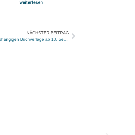
weiterlesen
NÄCHSTER BEITRAG
„text & talk“ – NRW-Messe der unabhängigen Buchverlage ab 10. September im Kulturgut Haus Nottbeck
Der Ue