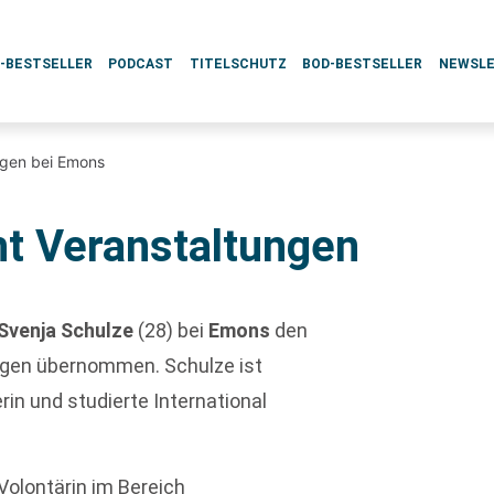
L-BESTSELLER
PODCAST
TITELSCHUTZ
BOD-BESTSELLER
NEWSL
ngen bei Emons
t Veranstaltungen
Svenja Schulze
(28) bei
Emons
den
ngen übernommen. Schulze ist
in und studierte International
olontärin im Bereich