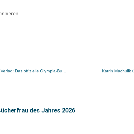
onnieren
Darüber freut sich heute der pietsch Verlag: Das offizielle Olympia-Buch ist da!
Katrin Machulik
 Bücherfrau des Jahres 2026