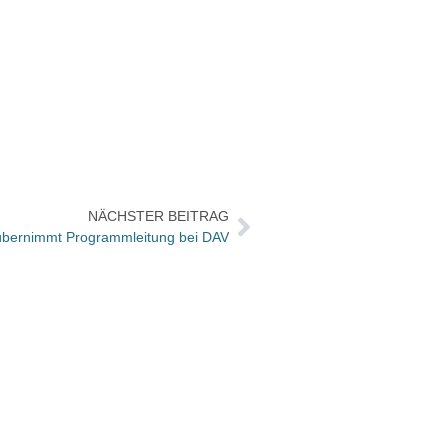
NÄCHSTER BEITRAG
 übernimmt Programmleitung bei DAV
Herste