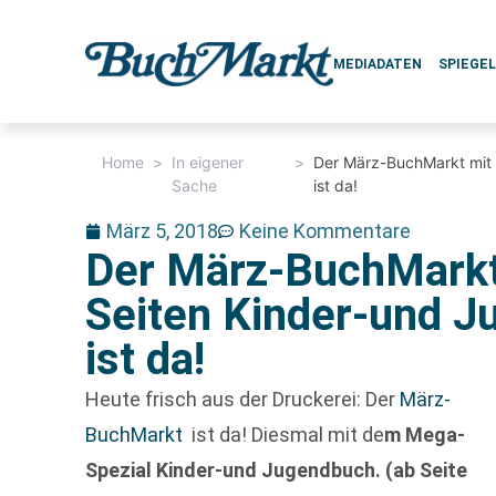
MEDIADATEN
SPIEGE
Home
>
In eigener
>
Der März-BuchMarkt mit 
Sache
ist da!
März 5, 2018
Keine Kommentare
Der März-BuchMarkt
Seiten Kinder-und J
ist da!
Heute frisch aus der Druckerei: Der
März-
BuchMarkt
ist da! Diesmal mit de
m Mega-
Spezial Kinder-und Jugendbuch. (ab Seite