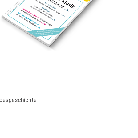
ebesgeschichte
t