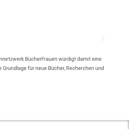
ennetzwerk BücherFrauen würdigt damit eine
Vom 14
ie Grundlage für neue Bücher, Recherchen und
zusamm
zentra
Weit