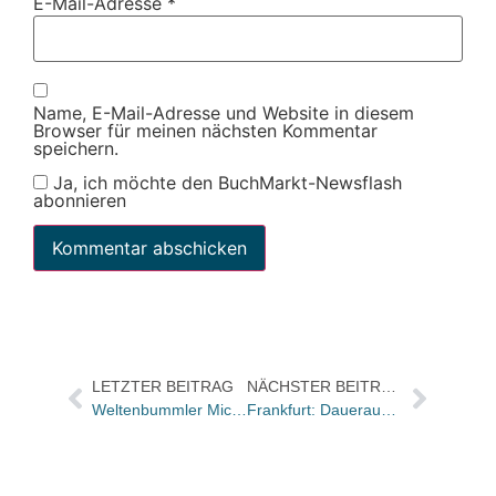
E-Mail-Adresse
*
Name, E-Mail-Adresse und Website in diesem
Browser für meinen nächsten Kommentar
speichern.
Ja, ich möchte den BuchMarkt-Newsflash
abonnieren
LETZTER BEITRAG
NÄCHSTER BEITRAG
Weltenbummler Michael Hugentobler über sein Roman-Debüt und seine Reise-Leidenschaft, die ihn zum Schreiben brachte
Frankfurt: Dauerausstellung des Deutschen Exilarchivs 1933–1945 eröffnet