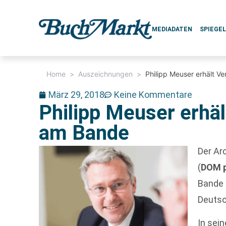
MEDIADATEN
SPIEGE
Home
>
Auszeichnungen
>
Philipp Meuser erhält V
März 29, 2018
Keine Kommentare
Philipp Meuser erhäl
am Bande
Der Ar
(
DOM p
Bande 
Deutsc
In sei