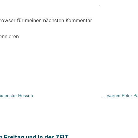
Browser für meinen nächsten Kommentar
onnieren
aufenster Hessen
… warum Peter Pa
m Freitag und in der ZEIT